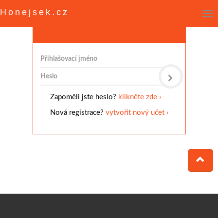
Honejsek.cz
Přihlášení uživatele
Přihlašovací
jméno
Heslo
Zapoměli jste heslo?
klikněte zde ›
Nová registrace?
vytvořit nový učet ›